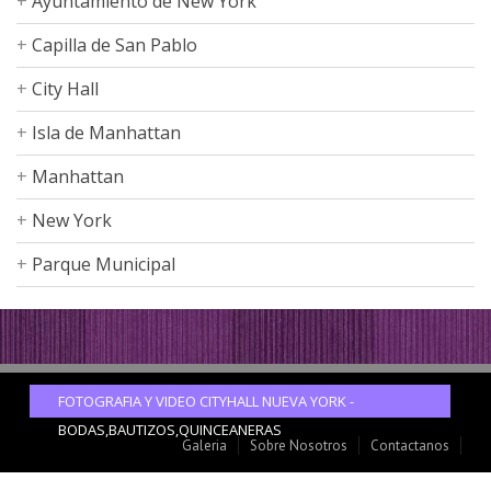
Ayuntamiento de New York
Capilla de San Pablo
City Hall
Isla de Manhattan
Manhattan
New York
Parque Municipal
FOTOGRAFIA Y VIDEO CITYHALL NUEVA YORK -
BODAS,BAUTIZOS,QUINCEANERAS
Galeria
Sobre Nosotros
Contactanos