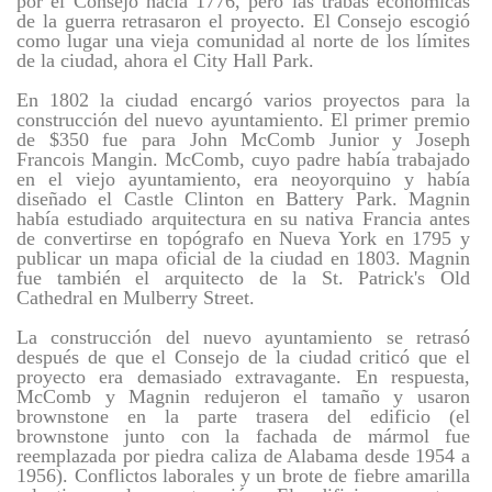
por el Consejo hacia 1776, pero las trabas económicas
de la guerra retrasaron el proyecto. El Consejo escogió
como lugar una vieja comunidad al norte de los límites
de la ciudad, ahora el City Hall Park.
En 1802 la ciudad encargó varios proyectos para la
construcción del nuevo ayuntamiento. El primer premio
de $350 fue para John McComb Junior y Joseph
Francois Mangin. McComb, cuyo padre había trabajado
en el viejo ayuntamiento, era neoyorquino y había
diseñado el Castle Clinton en Battery Park. Magnin
había estudiado arquitectura en su nativa Francia antes
de convertirse en topógrafo en Nueva York en 1795 y
publicar un mapa oficial de la ciudad en 1803. Magnin
fue también el arquitecto de la St. Patrick's Old
Cathedral en Mulberry Street.
La construcción del nuevo ayuntamiento se retrasó
después de que el Consejo de la ciudad criticó que el
proyecto era demasiado extravagante. En respuesta,
McComb y Magnin redujeron el tamaño y usaron
brownstone en la parte trasera del edificio (el
brownstone junto con la fachada de mármol fue
reemplazada por piedra caliza de Alabama desde 1954 a
1956). Conflictos laborales y un brote de fiebre amarilla