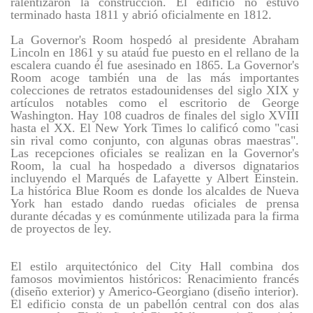
ralentizaron la construcción. El edificio no estuvo
terminado hasta 1811 y abrió oficialmente en 1812.
La Governor's Room hospedó al presidente Abraham
Lincoln en 1861 y su ataúd fue puesto en el rellano de la
escalera cuando él fue asesinado en 1865. La Governor's
Room acoge también una de las más importantes
colecciones de retratos estadounidenses del siglo XIX y
artículos notables como el escritorio de George
Washington. Hay 108 cuadros de finales del siglo XVIII
hasta el XX. El New York Times lo calificó como "casi
sin rival como conjunto, con algunas obras maestras".
Las recepciones oficiales se realizan en la Governor's
Room, la cual ha hospedado a diversos dignatarios
incluyendo el Marqués de Lafayette y Albert Einstein.
La histórica Blue Room es donde los alcaldes de Nueva
York han estado dando ruedas oficiales de prensa
durante décadas y es comúnmente utilizada para la firma
de proyectos de ley.
El estilo arquitectónico del City Hall combina dos
famosos movimientos históricos: Renacimiento francés
(diseño exterior) y Americo-Georgiano (diseño interior).
El edificio consta de un pabellón central con dos alas