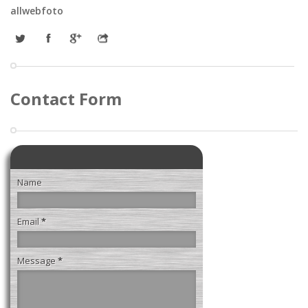
allwebfoto
Contact Form
Name
Email
*
Message
*